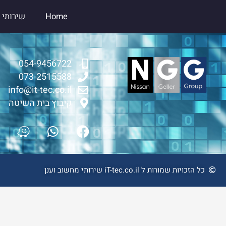
ילוג
Home
שירותי 
תוכן
054-9456722
073-2515588
info@it-tec.co.il
קיבוץ בית השיטה
W
W
F
a
h
a
z
a
c
e
t
e
כל הזכויות שמורות ל iT-tec.co.il שירותי מחשוב וענן
s
b
a
o
p
o
p
k