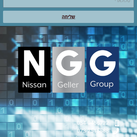
שליחה
054-9456722
073-2515588