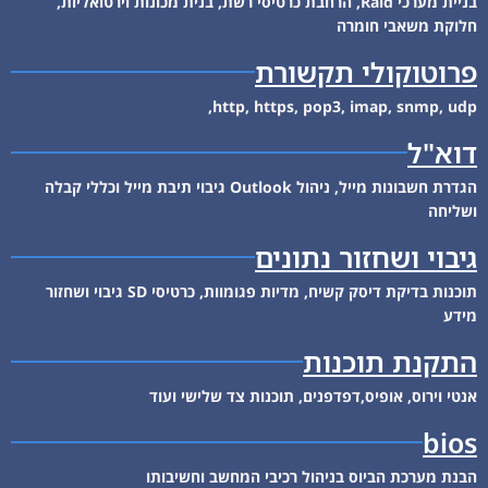
בניית מערכי Raid, הרחבת כרטיסי רשת, בנית מכונות וירטואליות,
חלוקת משאבי חומרה
פרוטוקולי תקשורת
http, https, pop3, imap, snmp, udp,
דוא"ל
הגדרת חשבונות מייל, ניהול Outlook גיבוי תיבת מייל וכללי קבלה
ושליחה
גיבוי ושחזור נתונים
תוכנות בדיקת דיסק קשיח, מדיות פגומוות, כרטיסי SD גיבוי ושחזור
מידע
התקנת תוכנות
אנטי וירוס, אופיס,דפדפנים, תוכנות צד שלישי ועוד
bios
הבנת מערכת הביוס בניהול רכיבי המחשב וחשיבותו