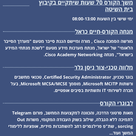
משך הקורס 70 שעות שיתקיים בקיבוץ
בית השיטה
ימי שישי בין השעות 08:00-13:00
מנחה הקורס-חיים כראל
מורשה הסמכה Cisco , מורה ומיישם הגנת סייבר מטעם "מעררך הסייבר
הלאומי" של ישראל, מנתח מערכות מידע מטעם "לשכת מנתחי המידע
בישראל", מנחה Cisco Academy Networking.
מלווה טכני-צור ניסן גלר
בוגר טכניון, Certified Security Administrator, טכנאי מחשבים
ורשתות Microsoft MCITP, מוסמך Microsoft MCSA/MCSE, בעל
חברה לשירותי IT ותשתיות בסיבים אופטיים.
לבוגרי הקורס
מאות סרטוני הדרכה, והכוונה למקצועות המחשב, פורום Telegram
לתמיכה ללא הגבלה, שילוב בשוק העבודה המקומי, משרות Out
sorcing , שת"פ פרילנסרים רחב להשתכרות מידית, אופציות ללימודי
המשך ועוד...